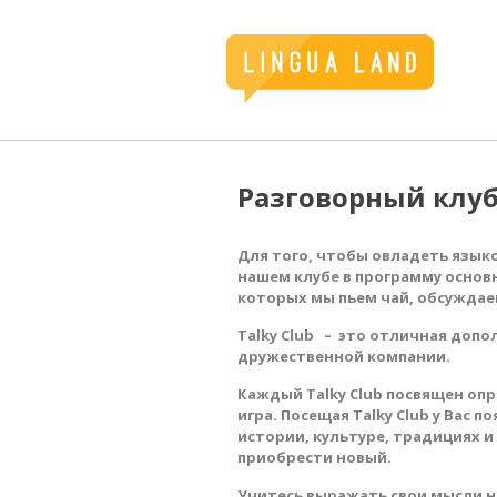
Разговорный клу
Для того, чтобы овладеть язык
нашем клубе в программу основн
которых мы пьем чай, обсуждаем
Talky Club – это отличная доп
дружественной компании.
Каждый Talky Club посвящен опр
игра. Посещая Talky Club у Вас
истории, культуре, традициях 
приобрести новый.
Учитесь выражать свои мысли н