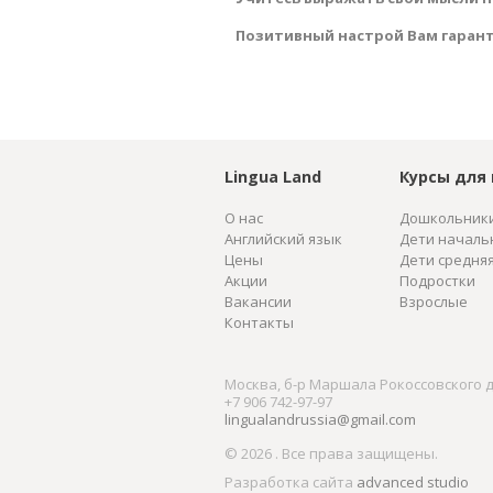
Позитивный настрой Вам гаран
Lingua Land
Курсы для 
О нас
Дошкольник
Английский язык
Дети началь
Цены
Дети средня
Акции
Подростки
Вакансии
Взрослые
Контакты
Москва, б-р Маршала Рокоссовского д. 
+7 906 742-97-97
lingualandrussia@gmail.com
© 2026 . Все права защищены.
Разработка сайта
advanced studio