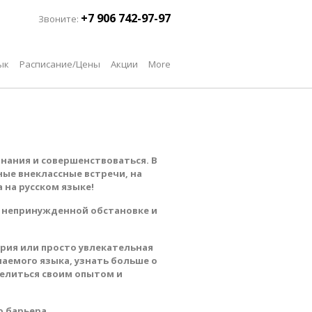
+7 906 742-97-97
Звоните:
ык
Расписание/Цены
Акции
More
нания и совершенствоваться. В
ные внеклассные встречи, на
 на русском языке!
в непринужденной обстановке и
ария или просто увлекательная
чаемого языка, узнать больше о
делиться своим опытом и
 барьера.