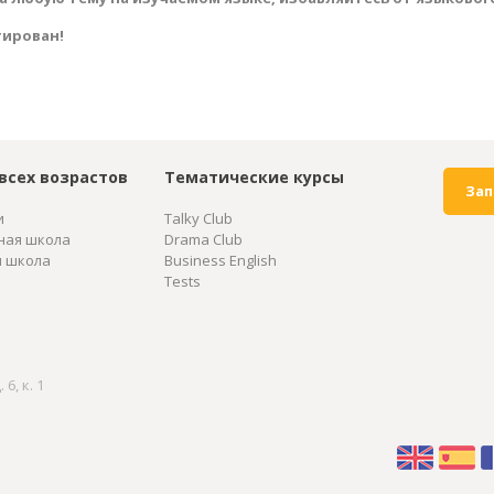
тирован!
всех возрастов
Тематические курсы
Зап
и
Talky Club
ная школа
Drama Club
я школа
Business English
Tests
6, к. 1