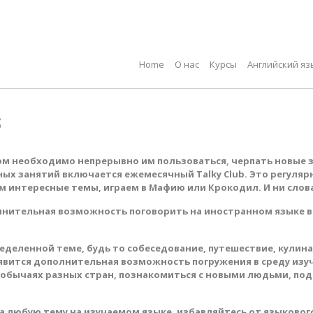
Home
О нас
Курсы
Английский яз
б
ом необходимо непрерывно им пользоваться, черпать новые з
ых занятий включается ежемесячный Talky Club. Это регуляр
 интересные темы, играем в Мафию или Крокодил. И ни слова
олнительная возможность поговорить на иностранном языке 
еделенной теме, будь то собеседование, путешествие, кулин
 появится дополнительная возможность погружения в среду изу
и обычаях разных стран, познакомиться с новыми людьми, по
а любую тему на изучаемом языке, избавляйтесь от языкового